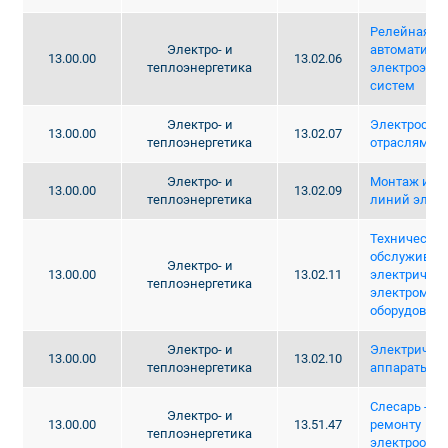
Релейная за
Электро- и
автоматиза
13.00.00
13.02.06
теплоэнергетика
электроэнер
систем
Электро- и
Электроснаб
13.00.00
13.02.07
теплоэнергетика
отраслям)
Электро- и
Монтаж и эк
13.00.00
13.02.09
теплоэнергетика
линий элек
Техническая
обслуживан
Электро- и
13.00.00
13.02.11
электрическ
теплоэнергетика
электромеха
оборудовани
Электро- и
Электричес
13.00.00
13.02.10
теплоэнергетика
аппараты
Слесарь - эл
Электро- и
13.00.00
13.51.47
ремонту
теплоэнергетика
электрообо