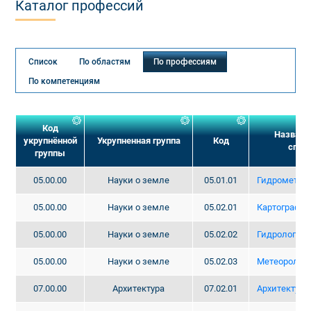
Каталог профессий
Список
По областям
По профессиям
По компетенциям
Код
Названи
укрупнённой
Укрупненная группа
Код
спец
группы
05.00.00
Науки о земле
05.01.01
Гидрометна
05.00.00
Науки о земле
05.02.01
Картография
05.00.00
Науки о земле
05.02.02
Гидрология
05.00.00
Науки о земле
05.02.03
Метеоролог
07.00.00
Архитектура
07.02.01
Архитектура