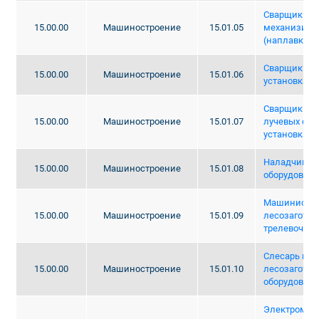
Сварщик (ру
15.00.00
Машиностроение
15.01.05
механизиро
(наплавки)
Сварщик на
15.00.00
Машиностроение
15.01.06
установках
Сварщик на 
15.00.00
Машиностроение
15.01.07
лучевых сва
установках
Наладчик л
15.00.00
Машиностроение
15.01.08
оборудован
Машинист
15.00.00
Машиностроение
15.01.09
лесозаготов
трелевочны
Слесарь по 
15.00.00
Машиностроение
15.01.10
лесозаготов
оборудован
Электромон