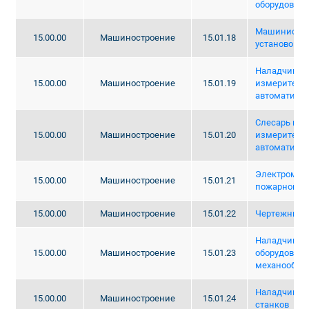
оборудован
Машинист х
15.00.00
Машиностроение
15.01.18
установок
Наладчик ко
15.00.00
Машиностроение
15.01.19
измеритель
автоматики
Слесарь по 
15.00.00
Машиностроение
15.01.20
измеритель
автоматике
Электромонт
15.00.00
Машиностроение
15.01.21
пожарной с
15.00.00
Машиностроение
15.01.22
Чертежник-к
Наладчик ст
15.00.00
Машиностроение
15.01.23
оборудовани
механообра
Наладчик ш
15.00.00
Машиностроение
15.01.24
станков