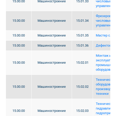
15.00.00
Машиностроение
15.01.33
числовым п
управление
Фрезеровщик
15.00.00
Машиностроение
15.01.34
числовым п
управление
15.00.00
Машиностроение
15.01.35
Мастер слес
15.00.00
Машиностроение
15.01.36
Дефектоско
Монтаж и те
эксплуатац
15.00.00
Машиностроение
15.02.01
промышлен
оборудовани
Техническая
оборудовани
15.00.00
Машиностроение
15.02.02
производств
техники
Техническая
гидравличе
15.00.00
Машиностроение
15.02.03
гидропривод