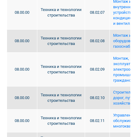
Монтаж и эк
внутренних 
Техника и технологии
08.00.00
08.02.07
устройств,
строительства
кондициони
и вентиляц
Монтаж и эк
Техника и технологии
08.00.00
08.02.08
оборудовани
строительства
газоснабже
Монтаж, нал
эксплуатац
Техника и технологии
08.00.00
08.02.09
электрообо
строительства
промышлен
граждански
Строительс
Техника и технологии
08.00.00
08.02.10
дорог, путь 
строительства
хозяйство
Управление,
Техника и технологии
08.00.00
08.02.11
обслуживан
строительства
многокварти