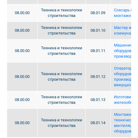
Техника и технологии
Слесарь по 
08.00.00
08.01.09
строительства
монтажным 
Техника и технологии
Мастер жил
08.00.00
08.01.10
строительства
коммунально
Машинист м
Техника и технологии
08.00.00
08.01.11
оборудовани
строительства
производств
Оператор те
Техника и технологии
оборудовани
08.00.00
08.01.12
строительства
производств
вяжущих ма
Техника и технологии
Изготовител
08.00.00
08.01.13
строительства
железобето
Монтажник 
Техника и технологии
технических
08.00.00
08.01.14
строительства
вентиляцио
оборудован