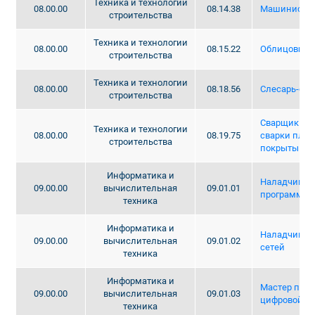
Техника и технологии
08.00.00
08.14.38
Машинист э
строительства
Техника и технологии
08.00.00
08.15.22
Облицовщик
строительства
Техника и технологии
08.00.00
08.18.56
Слесарь-сан
строительства
Сварщик руч
Техника и технологии
08.00.00
08.19.75
сварки пла
строительства
покрытым э
Информатика и
Наладчик ап
09.00.00
вычислительная
09.01.01
программно
техника
Информатика и
Наладчик к
09.00.00
вычислительная
09.01.02
сетей
техника
Информатика и
Мастер по о
09.00.00
вычислительная
09.01.03
цифровой и
техника