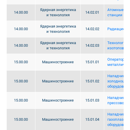
Ядерная энергетика
Атомные эл
14.00.00
14.02.01
и технология
станции и у
Ядерная энергетика
14.00.00
14.02.02
Радиационн
и технология
Ядерная энергетика
Технология 
14.00.00
14.02.03
и технология
изотопов
Оператор в 
15.00.00
Машиностроение
15.01.01
металличес
Наладчик
15.00.00
Машиностроение
15.01.02
холодношта
оборудован
Наладчик ку
15.00.00
Машиностроение
15.01.03
прессового 
Наладчик св
15.00.00
Машиностроение
15.01.04
газоплазмор
оборудован