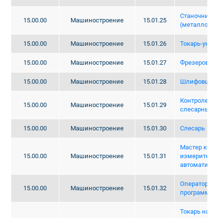
Станочник
15.00.00
Машиностроение
15.01.25
(металлообр
15.00.00
Машиностроение
15.01.26
Токарь-унив
15.00.00
Машиностроение
15.01.27
Фрезеровщи
15.00.00
Машиностроение
15.01.28
Шлифовщик-
Контролер с
15.00.00
Машиностроение
15.01.29
слесарных р
15.00.00
Машиностроение
15.01.30
Слесарь
Мастер конт
15.00.00
Машиностроение
15.01.31
измеритель
автоматики
Оператор ст
15.00.00
Машиностроение
15.01.32
программны
Токарь на ст