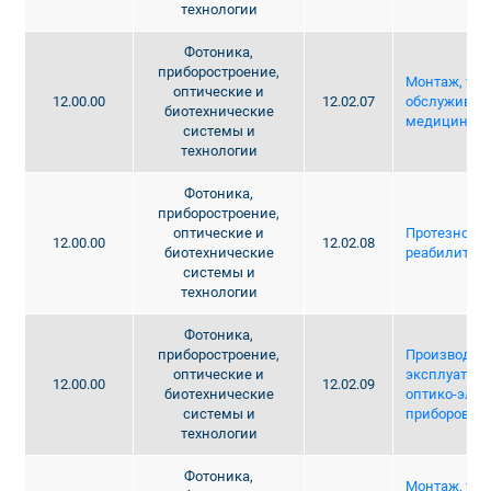
технологии
Фотоника,
приборостроение,
Монтаж, тех
оптические и
12.00.00
12.02.07
обслуживани
биотехнические
медицинско
системы и
технологии
Фотоника,
приборостроение,
оптические и
Протезно-ор
12.00.00
12.02.08
биотехнические
реабилитаци
системы и
технологии
Фотоника,
приборостроение,
Производств
оптические и
эксплуатаци
12.00.00
12.02.09
биотехнические
оптико-эле
системы и
приборов и 
технологии
Фотоника,
Монтаж, тех