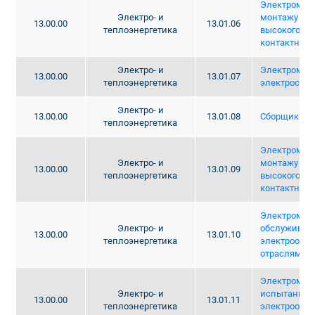
Электромон
Электро- и
монтажу во
13.00.00
13.01.06
теплоэнергетика
высокого на
контактной 
Электро- и
Электромонт
13.00.00
13.01.07
теплоэнергетика
электросете
Электро- и
13.00.00
13.01.08
Сборщик тр
теплоэнергетика
Электромон
Электро- и
монтажу во
13.00.00
13.01.09
теплоэнергетика
высокого на
контактной 
Электромонт
Электро- и
обслужива
13.00.00
13.01.10
теплоэнергетика
электрообор
отраслям)
Электромех
Электро- и
испытанию 
13.00.00
13.01.11
теплоэнергетика
электрообо