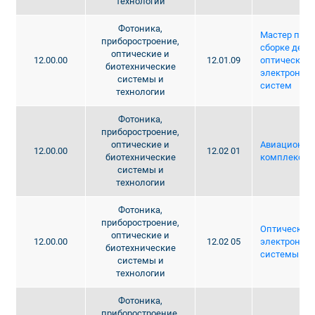
технологии
Фотоника,
Мастер по и
приборостроение,
сборке дета
оптические и
12.00.00
12.01.09
оптических 
биотехнические
электронных
системы и
систем
технологии
Фотоника,
приборостроение,
оптические и
Авиационны
12.00.00
12.02 01
биотехнические
комплексы
системы и
технологии
Фотоника,
приборостроение,
Оптические 
оптические и
12.00.00
12.02 05
электронны
биотехнические
системы
системы и
технологии
Фотоника,
приборостроение,