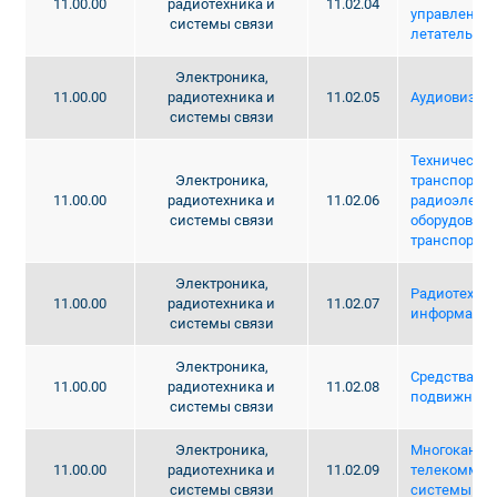
11.00.00
радиотехника и
11.02.04
управления
системы связи
летательных
Электроника,
11.00.00
радиотехника и
11.02.05
Аудиовизуал
системы связи
Техническая
Электроника,
транспортно
11.00.00
радиотехника и
11.02.06
радиоэлект
системы связи
оборудовани
транспорта)
Электроника,
Радиотехни
11.00.00
радиотехника и
11.02.07
информацио
системы связи
Электроника,
Средства св
11.00.00
радиотехника и
11.02.08
подвижными
системы связи
Электроника,
Многоканал
11.00.00
радиотехника и
11.02.09
телекоммун
системы связи
системы