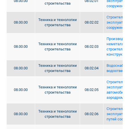
08.00.00
08.02.01
эксплуатаци
строительства
сооружений
Строительст
Техника и технологии
08.00.00
08.02.02
эксплуатац
строительства
сооружений
Производст
Техника и технологии
неметаллич
08.00.00
08.02.03
строительства
строительны
конструкци
Техника и технологии
Водоснабже
08.00.00
08.02.04
строительства
водоотведе
Строительст
Техника и технологии
эксплуатац
08.00.00
08.02.05
строительства
автомобильн
аэродромов
Строительст
Техника и технологии
08.00.00
08.02.06
эксплуатаци
строительства
путей сооб