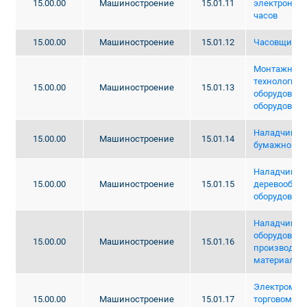
15.00.00
Машиностроение
15.01.11
электронно
часов
15.00.00
Машиностроение
15.01.12
Часовщик-р
Монтажник
технологиче
15.00.00
Машиностроение
15.01.13
оборудовани
оборудовани
Наладчик об
15.00.00
Машиностроение
15.01.14
бумажном п
Наладчик
15.00.00
Машиностроение
15.01.15
деревообра
оборудован
Наладчик те
оборудовани
15.00.00
Машиностроение
15.01.16
производств
материалов
Электромех
15.00.00
Машиностроение
15.01.17
торговому и