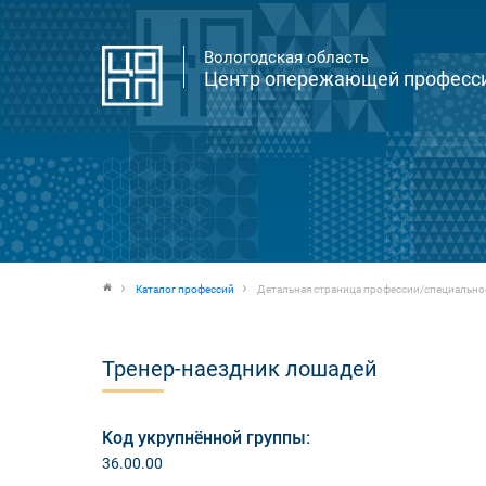
Вологодская область
Центр опережающей професси
Каталог профессий
Детальная страница профессии/специально
Тренер-наездник лошадей
Код укрупнённой группы:
36.00.00